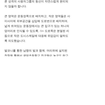
른 성격의 사용자그룹의 동선이 자연스럽게 분리되
지 않을까 합니다.
큰 영역은 운동장쪽으로 배치하고, 작은 영역들은 사
이사이에 외부공간을 삽입해 도로변으로 배치하여,
넓게 트여있는 운동장에서는 큰 입구가 있는 하나의
덩어리로 인식될 수 있도록, 6m 도로쪽은 분절된 리
듬으로 작은 도시스케일에 대응해 위압감이 덜하도
록 의도했습니다.
​발코니를 통한 남향의 빛과 함께, 머리위에 설치된
천창을 통해서 광덕초등학교 친구들이 농구도 하고,
배드민턴도 치면서 하늘을 올려다 보는 상상을 해봅
니다.