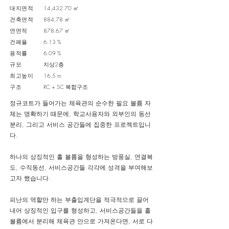
대지면적
14,432.70 ㎡
건축면적
884.78 ㎡
연면적
878.67 ㎡
건폐율
6.13 %
용적률
6.09 %
규모
지상2층
​최고높이
16.5 m
​구조
RC + SC 복합구조
정규코트가 들어가는 체육관의 순수한 필요 볼륨 자
체는 명확하기 때문에, 학교사용자와 외부인의 동선
분리, 그리고 서비스 공간들에 집중한 프로젝트입니
다.
하나의 상징적인 홀 볼륨을 형성하는 방풍실, 연결복
도, 수직동선, 서비스공간들 각각에 성격을 부여해보
고자 했습니다.
피난의 역할만 하는 부출입계단을 적극적으로 끌어
내어 상징적인 입구를 형성하고, 서비스공간들을 홀
볼륨에서 분리해 체육관 안으로 가져온다면, 서로 다